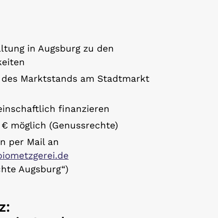
altung in Augsburg zu den
keiten
g des Marktstands am Stadtmarkt
inschaftlich finanzieren
0 € möglich (Genussrechte)
n per Mail an
iometzgerei.de
chte Augsburg“)
z: