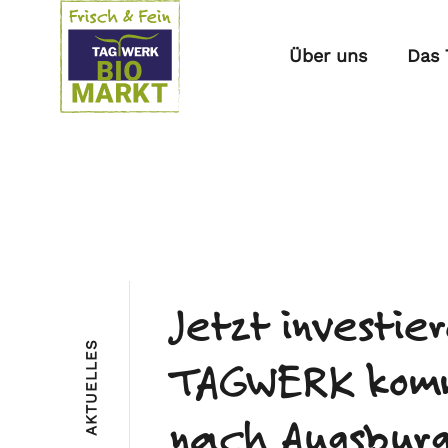
Über uns
Das
Jetzt investier
S
TAGWERK kom
E
L
L
E
U
T
nach Augsbur
K
A